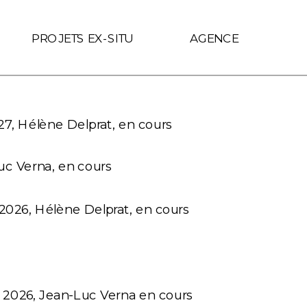
f.includes(location.hostname)) { link.target = '_self'; }
PROJETS EX-SITU
AGENCE
7, Hélène Delprat, en cours
uc Verna, en cours 
026, Hélène Delprat, en cours
 2026, Jean-Luc Verna en cours