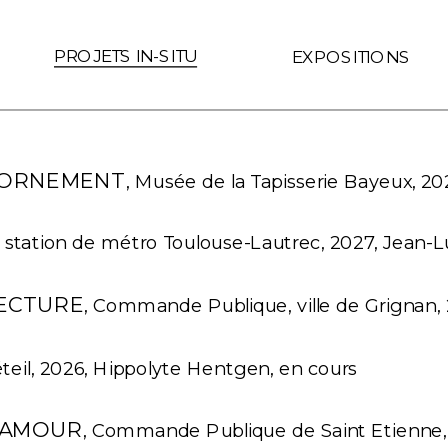
 le lien est interne au site (Page ID de Readymag) if (link.hre
PROJETS IN-SITU
EXPOSITIONS
 ORNEMENT
, Musée de la Tapisserie Bayeux, 202
, station de métro Toulouse-Lautrec, 2027, Jean-L
LECTURE
, Commande Publique, ville de Grignan, 2
éteil, 2026, Hippolyte Hentgen, en cours 
RAMOUR
, Commande Publique de Saint Etienne,