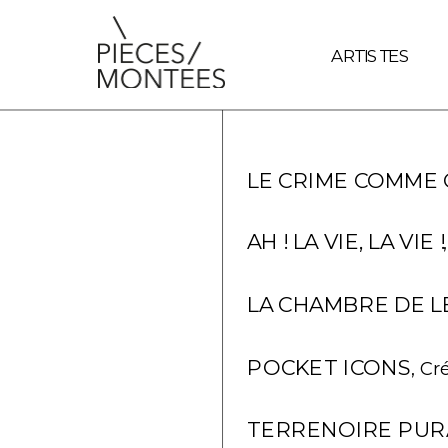
document.querySelectorAll('a').forEach(link => { // Vérifie si
ARTISTES
LE CRIME COMME
AH ! LA VIE, LA VIE !
LA CHAMBRE DE 
POCKET ICONS
, Cr
TERRENOIRE PU