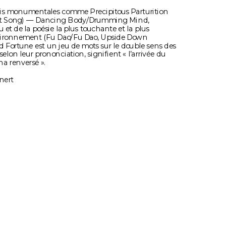
st Song) — Dancing Body/Drumming Mind, 
u et de la poésie la plus touchante et la plus 
vironnement (Fu Dao/Fu Dao, Upside Down 
 Fortune est un jeu de mots sur le double sens des 
elon leur prononciation, signifient « l’arrivée du 
a renversé ».
nert