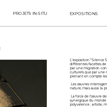
 le lien est interne au site (Page ID de Readymag) if (link.hre
PROJETS IN-SITU
EXPOSITIONS
t
L'exposition "Silence S
différentes facettes d
par une migration conti
culturels que par une r
prenant en compte les d
 Les œuvres interrogent l'humain dans ses rapports aux objets et à la 
nature, mais aussi la 
 La force de l’œuvre de Chen Zhen, son humanisme, ainsi que sa vision 
synergique du monde et 
polyvalence : artiste, 