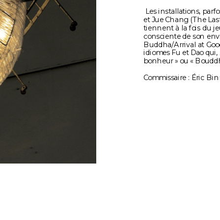
 Les installations, parfois monumentales comme Precipitous Parturition 
et Jue Chang (The La
tiennent à la fois du je
consciente de son en
Buddha/Arrival at Good
idiomes Fu et Dao qui, s
bonheur » ou « Bouddh
Commissaire : Éric Bin