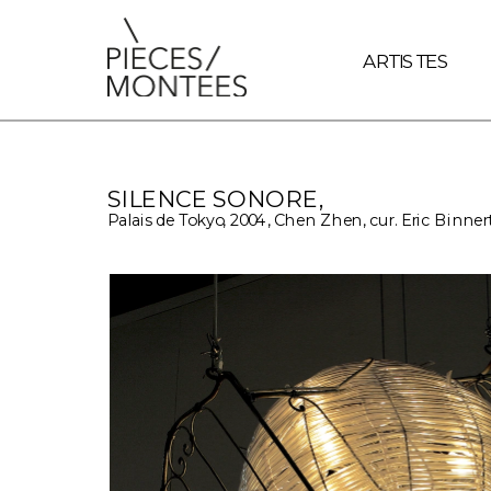
document.querySelectorAll('a').forEach(link => { // Vérifie si
ARTISTES
SILENCE SONORE, 
Palais de Tokyo, 2004, Chen Zhen, cur. Eric Binner