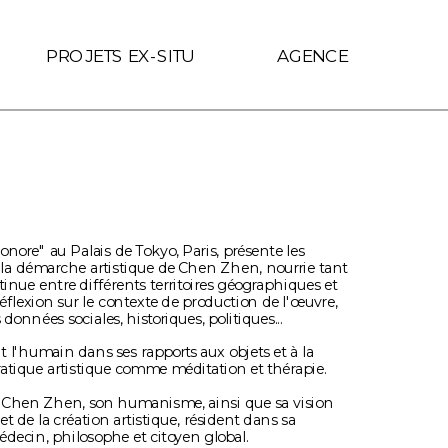
f.includes(location.hostname)) { link.target = '_self'; }
PROJETS EX-SITU
AGENCE
onore" au Palais de Tokyo, Paris, présente les 
e la démarche artistique de Chen Zhen, nourrie tant 
nue entre différents territoires géographiques et 
éflexion sur le contexte de production de l'œuvre, 
onnées sociales, historiques, politiques...
pratique artistique comme méditation et thérapie.
de la création artistique, résident dans sa 
médecin, philosophe et citoyen global.